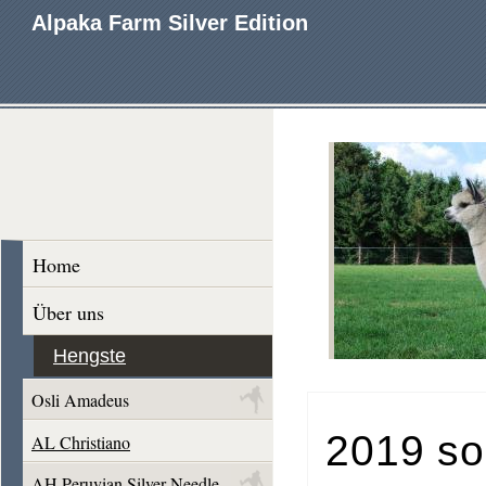
Alpaka Farm Silver Edition
Home
Über uns
Hengste
Osli Amadeus
2019 sol
AL Christiano
AH Peruvian Silver Needle