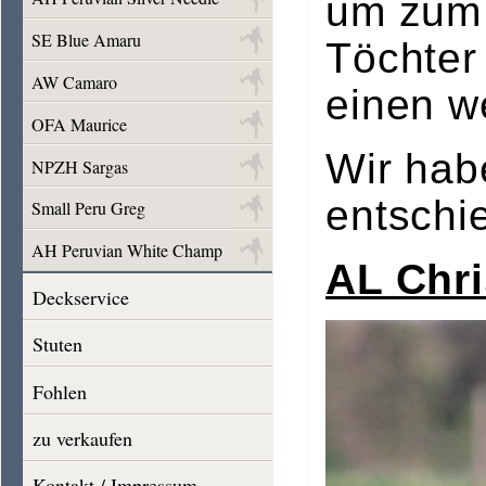
um zum 
SE Blue Amaru
Töchter
AW Camaro
einen w
OFA Maurice
Wir hab
NPZH Sargas
entschi
Small Peru Greg
AH Peruvian White Champ
AL Chri
Deckservice
Stuten
Fohlen
zu verkaufen
Kontakt / Impressum