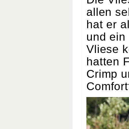
allen s
hat er 
und ein
Vliese 
hatten 
Crimp u
Comfortf