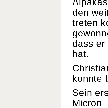
Alpakas
den wei
treten 
gewonne
dass er
hat.
Christi
konnte 
Sein ers
Micron