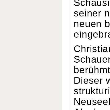
Schausi
seiner 
neuen b
eingebr
Christi
Schauen
berühmt
Dieser 
struktu
Neuseela