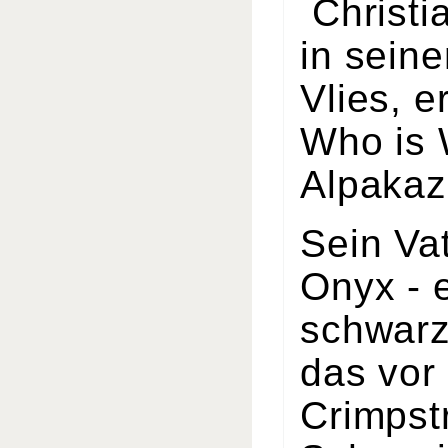
Christia
in sein
Vlies, 
Who is 
Alpakazu
Sein Vat
Onyx - 
schwarz
das vor 
Crimpstr